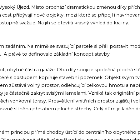
c Vysoký Újezd. Místo prochází dramatickou změnou díky přích
cest přibývají nové objekty, mezi které se připojí i navrhov
tupně svažuje. Na jih se otevírá krásný výhled do krajiny.
 zadáním. Na mírně se svažující parcele si přáli postavit m
 A právě to definovalo základní koncept stavby.
, obytné části a garáže. Oba díly spojuje společná plochá stř
eré s odstupem kopíruje stavební pozemek. Objekt svým tvare
em zůstává volný prostor, odlehčující celkovou hmotu a nabí
je částečně zakryt svislými lamelami. Vzniká tak originální 
 venkovní terasy. Prosvětlení vnitřních prostor zajišťují ve
pasivně stíněna přesahem ploché střechy. Celý dům je laděn do 
chém principu přímé chodby ústící do centrálního obytného 