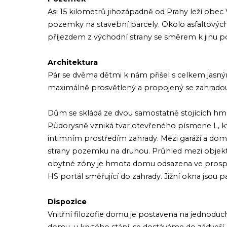
Asi 15 kilometrů jihozápadně od Prahy leží obe
pozemky na stavební parcely. Okolo asfaltových 
příjezdem z východní strany se směrem k jihu pos
Architektura
Pár se dvěma dětmi k nám přišel s celkem jasným
maximálně prosvětlený a propojený se zahradou.
Dům se skládá ze dvou samostatně stojících hmot
Půdorysně vzniká tvar otevřeného písmene L, kt
intimním prostředím zahrady. Mezi garáží a dom
strany pozemku na druhou. Průhled mezi objekty 
obytné zóny je hmota domu odsazena ve prospěch
HS portál směřující do zahrady. Jižní okna jsou 
Dispozice
Vnitřní filozofie domu je postavena na jednodu