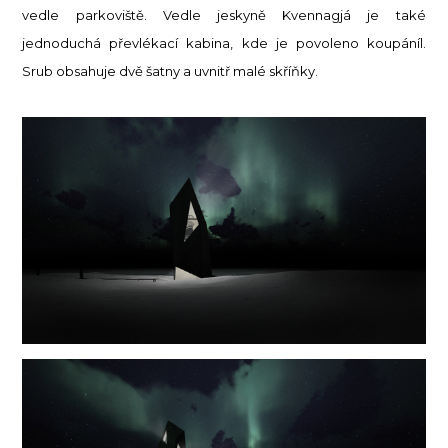
vedle parkoviště. Vedle jeskyně Kvennagjá je také
jednoduchá převlékací kabina, kde je povoleno koupáníl.
Srub obsahuje dvě šatny a uvnitř malé skříňky.