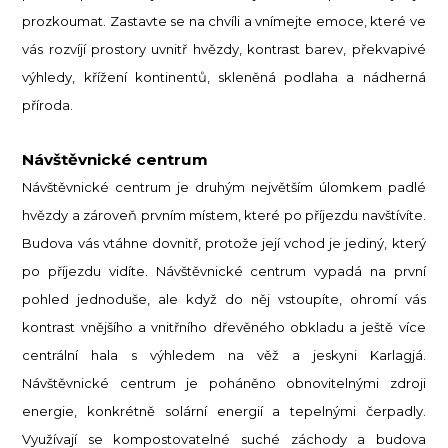
prozkoumat. Zastavte se na chvíli a vnímejte emoce, které ve
vás rozvíjí prostory uvnitř hvězdy, kontrast barev, překvapivé
výhledy, křížení kontinentů, skleněná podlaha a nádherná
příroda.
Návštěvnické centrum
Návštěvnické centrum je druhým největším úlomkem padlé
hvězdy a zároveň prvním místem, které po příjezdu navštívíte.
Budova vás vtáhne dovnitř, protože její vchod je jediný, který
po příjezdu vidíte. Návštěvnické centrum vypadá na první
pohled jednoduše, ale když do něj vstoupíte, ohromí vás
kontrast vnějšího a vnitřního dřevěného obkladu a ještě více
centrální hala s výhledem na věž a jeskyni Karlagjá.
Návštěvnické centrum je poháněno obnovitelnými zdroji
energie, konkrétně solární energií a tepelnými čerpadly.
Využívají se kompostovatelné suché záchody a budova