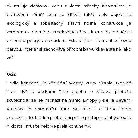
akumuluje dešťovou vodu z vlastní střechy. Konstrukce je
postavena téměř celá ze dřeva, takže celý objekt je
ekologický a soběstačný. Hlavní nosná konstrukce je
vyrobena z lepeného lamelového dřeva, které je z interiéru i
exteriéru pokryto obkladem. Exteriér je natřen antracitovou
barvou, interiér si zachovává přírodní barvu dřeva stejně jako
věž.
Věž
Podle konceptu je věž částí hvězdy, která zůstala uvíznutá
mezi dvěma deskami. Tato poloha je klíčová, protože
skutečnost, že se nachází na hranici Evropy (Asie) a Severní
Ameriky, je ohromující. Tuto skutečnost je třeba lidem
zdůraznit. Rozhledna proto není přímo přístupná a abyste se k
ní dostali, musíte nejprve přejít kontinenty.