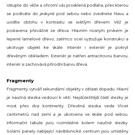
Vstupte do věže a ohromí vás prosklená podlaha, přes kterou
se podíváte do jeskyně pod sebou nebo zvednete hlavu a
uvidíte oblohu v kontrastu se světlým dřevem. Věž je
postavena převážně ze dřeva. Hlavním nosným prvkem je
lepené lamelové dřevo, zatímco ocel vyztužuje konstrukci a
ukotvuje objekt ke skále. Interiér i exteriér je pokryt
dřevěným obkladem. Exteriér je natřen antracitovou barvou,
interiér si zachovává přírodní barvu dřeva.
Fragmenty
Fragmenty vytváří sekundární objekty v oblasti dopadu. Hlavní
je naučná stezka vedoucí k věži. Nejdůležitější částí stezky je
most přes dva kontinenty. Dřevěná stezka vede třicet
centimetrů nad zemí a je ukotvena ve skále pod sebou.
Informační tabule jsou rozmístěné kolem naučné stezky.
Solární panely nabíjející návštěvnické centrum jsou umístěny