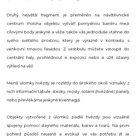
Druhý největší fragment je přeměněn na návštěvnické
centrum. Poloha objektu vytváří pomyslnou bariéru mezi
cílovými body jeskyně a věže, takže vás jednoduše vtáhne do
svého světlého prostoru, který je výrazně v kontrastu s
venkovní tmavou fasádou. Z vestibulu můžete vstoupit do
centrální haly, prohlédnout si expozici nebo si užít úžasný
výhled na věž.
Menší úlomky hvězdy se rozlétly do širokého okolí. Vznuikly z
nich informační tabule, stezky, mosty, solární (hvězdné) panely
nebo převlékárna jeskyně Kvennagjá.
Objekty vytvořené z úlomků padlé hvězdy jsou vizuálně
spojeny pomocí stejného materiálu, barev a tvarů. Na první
pohled působí nejasně a evokují ve vás potřebu jít je