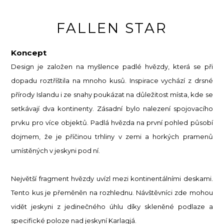
FALLEN STAR
Koncept
Design je založen na myšlence padlé hvězdy, která se při
dopadu roztříštila na mnoho kusů. Inspirace vychází z drsné
přírody Islandu i ze snahy poukázat na důležitost místa, kde se
setkávají dva kontinenty. Zásadní bylo nalezení spojovacího
prvku pro více objektů. Padlá hvězda na první pohled působí
dojmem, že je příčinou trhliny v zemi a horkých pramenů
umístěných v jeskyni pod ní.
Největší fragment hvězdy uvízl mezi kontinentálními deskami.
Tento kus je přeměněn na rozhlednu. Návštěvníci zde mohou
vidět jeskyni z jedinečného úhlu díky skleněné podlaze a
specifické poloze nad jeskyní Karlagjá.